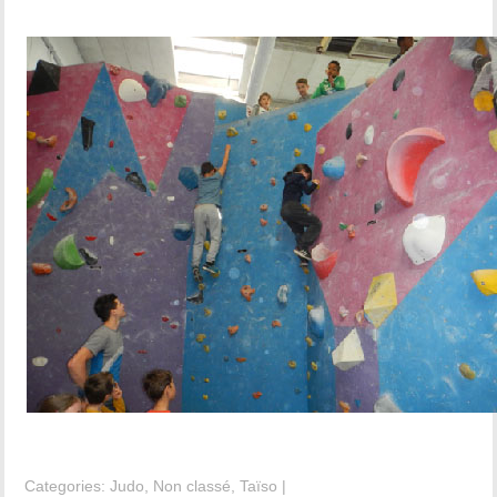
Categories:
Judo
,
Non classé
,
Taïso
|