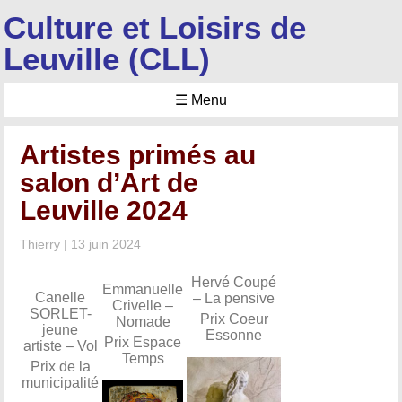
Culture et Loisirs de
Leuville (CLL)
☰ Menu
Artistes primés au
salon d’Art de
Leuville 2024
Thierry
|
13 juin 2024
Hervé Coupé
Emmanuelle
Canelle
– La pensive
Crivelle –
SORLET-
Prix Coeur
Nomade
jeune
Essonne
Prix Espace
artiste – Vol
Temps
Prix de la
municipalité