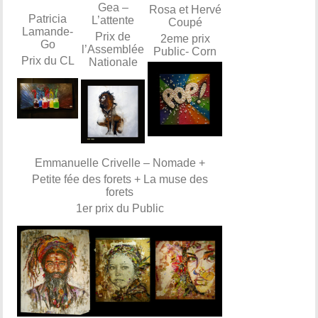
Gea –
Rosa et Hervé
Patricia
L’attente
Coupé
Lamande-
Prix de
2eme prix
Go
l’Assemblée
Public- Corn
Prix du CL
Nationale
Emmanuelle Crivelle – Nomade +
Petite fée des forets + La muse des
forets
1er prix du Public