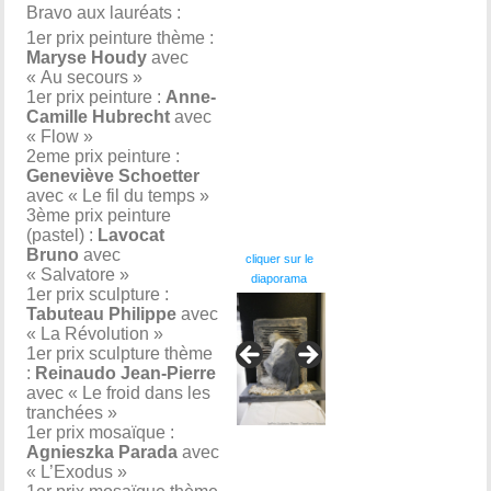
Bravo aux lauréats :
1er prix peinture thème :
Maryse Houdy
avec
« Au secours »
1er prix peinture :
Anne-
Camille Hubrecht
avec
« Flow »
2eme prix peinture :
Geneviève Schoetter
avec « Le fil du temps »
3ème prix peinture
.
(pastel) :
Lavocat
Bruno
avec
cliquer sur le
« Salvatore »
diaporama
1er prix sculpture :
Tabuteau Philippe
avec
« La Révolution »
1er prix sculpture thème
:
Reinaudo Jean-Pierre
avec « Le froid dans les
tranchées »
1er prix mosaïque :
Agnieszka Parada
avec
« L’Exodus »