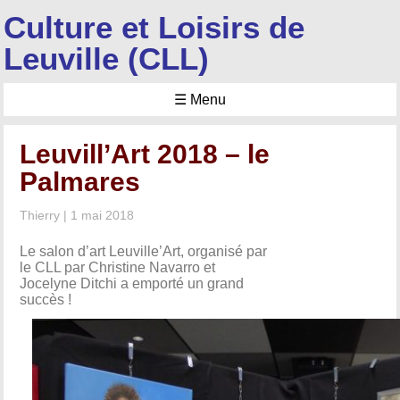
Culture et Loisirs de
Leuville (CLL)
☰ Menu
Leuvill’Art 2018 – le
Palmares
Thierry
|
1 mai 2018
Le salon d’art Leuville’Art, organisé par
le CLL par Christine Navarro et
Jocelyne Ditchi a emporté un grand
succès !