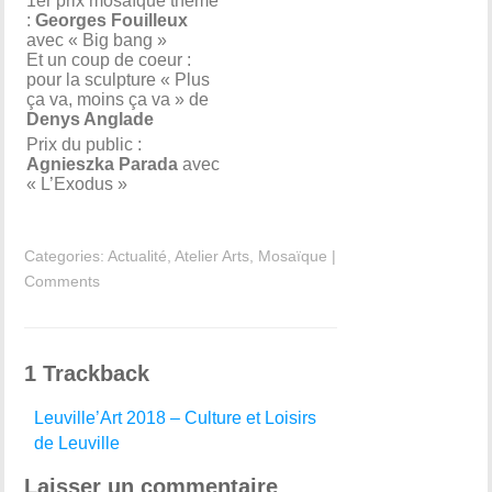
1er prix mosaïque thème
:
Georges Fouilleux
avec « Big bang »
Et un coup de coeur :
pour la sculpture « Plus
ça va, moins ça va » de
Denys Anglade
Prix du public :
Agnieszka Parada
avec
« L’Exodus »
Categories:
Actualité
,
Atelier Arts
,
Mosaïque
|
Comments
1
Trackback
Leuville’Art 2018 – Culture et Loisirs
de Leuville
Laisser un commentaire